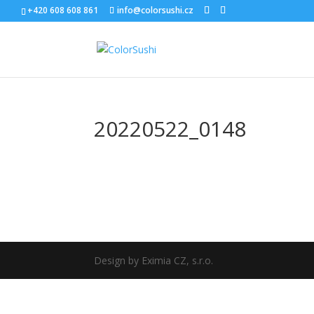
+420 608 608 861
info@colorsushi.cz
20220522_0148
Design by Eximia CZ, s.r.o.